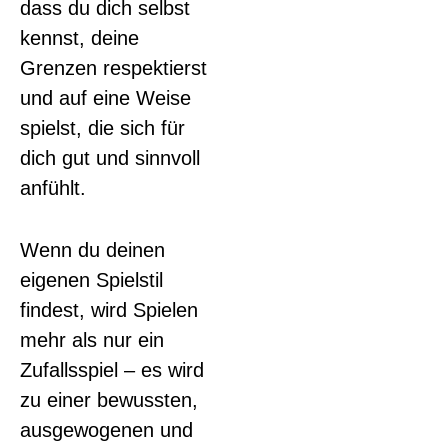
dass du dich selbst
kennst, deine
Grenzen respektierst
und auf eine Weise
spielst, die sich für
dich gut und sinnvoll
anfühlt.
Wenn du deinen
eigenen Spielstil
findest, wird Spielen
mehr als nur ein
Zufallsspiel – es wird
zu einer bewussten,
ausgewogenen und