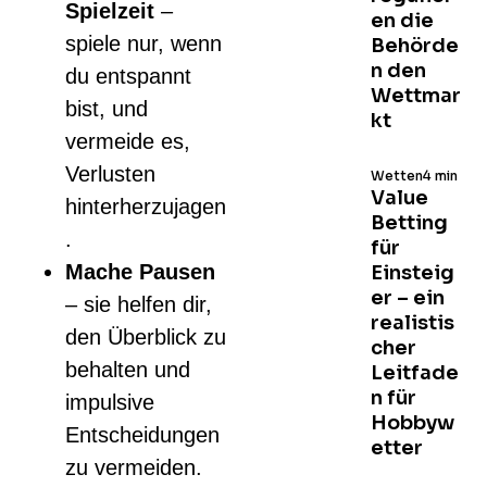
Spielzeit
–
en die
spiele nur, wenn
Behörde
n den
du entspannt
Wettmar
bist, und
kt
vermeide es,
Verlusten
Wetten
4 min
Value
hinterherzujagen
Betting
.
für
Mache Pausen
Einsteig
er – ein
– sie helfen dir,
realistis
den Überblick zu
cher
behalten und
Leitfade
n für
impulsive
Hobbyw
Entscheidungen
etter
zu vermeiden.