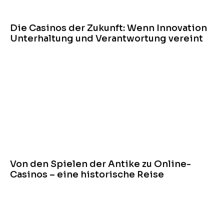
Die Casinos der Zukunft: Wenn Innovation
Unterhaltung und Verantwortung vereint
Von den Spielen der Antike zu Online-
Casinos – eine historische Reise