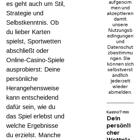
aufgenom
es geht auch um Stil,
men und
Strategie und
akzeptieren
damit
Selbstkenntnis. Ob
unsere
Nutzungsb
du lieber Karten
edingungen
spielst, Sportwetten
und
Datenschut
abschließt oder
zbestimmu
ngen. Sie
Online-Casino-Spiele
können sich
ausprobierst: Deine
selbstverst
ändlich
persönliche
jederzeit
wieder
Herangehensweise
abmelden.
kann entscheidend
dafür sein, wie du
Kasino
7 min
das Spiel erlebst und
Dein
welche Ergebnisse
persönli
cher
du erzielst. Manche