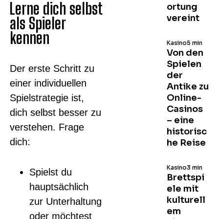
Lerne dich selbst
ortung
vereint
als Spieler
kennen
Kasino
5 min
Von den
Spielen
Der erste Schritt zu
der
einer individuellen
Antike zu
Spielstrategie ist,
Online-
Casinos
dich selbst besser zu
– eine
verstehen. Frage
historisc
dich:
he Reise
Kasino
3 min
Spielst du
Brettspi
hauptsächlich
ele mit
kulturell
zur Unterhaltung
em
oder möchtest