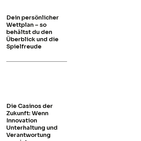
Dein persönlicher
Wettplan – so
behältst du den
Überblick und die
Spielfreude
Die Casinos der
Zukunft: Wenn
Innovation
Unterhaltung und
Verantwortung